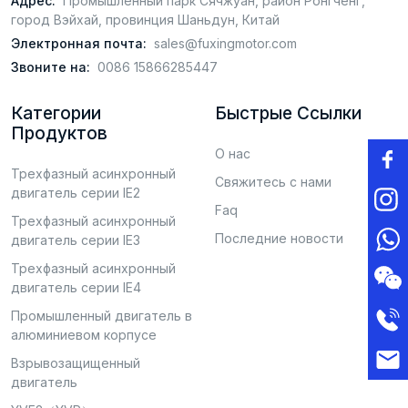
Адрес:
Промышленный парк Сячжуан, район Ронгченг,
город Вэйхай, провинция Шаньдун, Китай
Электронная почта:
sales@fuxingmotor.com
Звоните на:
0086 15866285447
Категории
Быстрые Ссылки
Продуктов
О нас
Трехфазный асинхронный
Свяжитесь с нами
двигатель серии IE2
Faq
Трехфазный асинхронный
Последние новости
двигатель серии IE3
Трехфазный асинхронный
двигатель серии IE4
Промышленный двигатель в
алюминиевом корпусе
Взрывозащищенный
двигатель